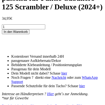
125 Scrambler / Deluxe (2024+)
34,95
€
Tankschutzfolie
Tankpad
In den Warenkorb
passend
für
Fantic
Caballero
125
Scrambler
Kostenloser Versand innerhalb 24H
/
passgenauer Aufklebersatz/Dekor
Deluxe
Bebilderte Klebeanleitung / Positionierungsplan
(2024+)
Passgenau für dein Modell
Menge
Dein Modell nicht dabei? Schaue
hier
Noch Fragen ? direkt eine
Nachricht
oder zum
WhatsApp
Support
Passende Schutzfolie für dein Tacho? Schaue
hier
Interesse an Händlerpreisen ?
Hier
geht´s zur Anmeldung.
*nur für Gewerbe