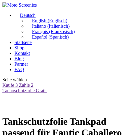
Deutsch
English
(
Englisch
)
Italiano
(
Italienisch
)
Français
(
Französisch
)
Español
(
Spanisch
)
Startseite
Shop
Kontakt
Blog
Partner
FAQ
Seite wählen
Kaufe 3 Zahle 2
Tachoschutzfolie Gratis
Tankschutzfolie Tankpad
passend für Fantic Caballero