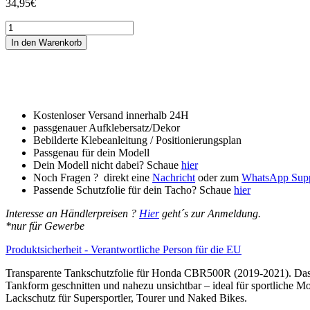
34,95
€
Tankschutzfolie
Tankpad
In den Warenkorb
passend
für
Honda
CBR500R
(2019-
2021)
Kostenloser Versand innerhalb 24H
Menge
passgenauer Aufklebersatz/Dekor
Bebilderte Klebeanleitung / Positionierungsplan
Passgenau für dein Modell
Dein Modell nicht dabei? Schaue
hier
Noch Fragen ? direkt eine
Nachricht
oder zum
WhatsApp Sup
Passende Schutzfolie für dein Tacho? Schaue
hier
Interesse an Händlerpreisen ?
Hier
geht´s zur Anmeldung.
*nur für Gewerbe
Produktsicherheit - Verantwortliche Person für die EU
Transparente Tankschutzfolie für Honda CBR500R (2019-2021). Das se
Tankform geschnitten und nahezu unsichtbar – ideal für sportliche Mo
Lackschutz für Supersportler, Tourer und Naked Bikes.