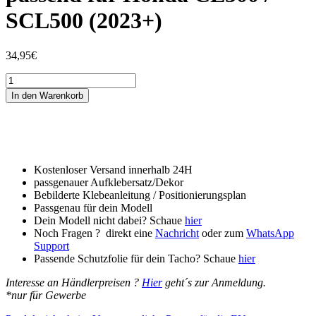
SCL500 (2023+)
34,95
€
Tankschutzfolie
Tankpad
In den Warenkorb
passend
für
Honda
CL500
/
SCL500
Kostenloser Versand innerhalb 24H
(2023+)
passgenauer Aufklebersatz/Dekor
Menge
Bebilderte Klebeanleitung / Positionierungsplan
Passgenau für dein Modell
Dein Modell nicht dabei? Schaue
hier
Noch Fragen ? direkt eine
Nachricht
oder zum
WhatsApp
Support
Passende Schutzfolie für dein Tacho? Schaue
hier
Interesse an Händlerpreisen ?
Hier
geht´s zur Anmeldung.
*nur für Gewerbe