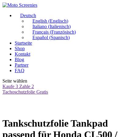
Deutsch
English
(
Englisch
)
Italiano
(
Italienisch
)
Français
(
Französisch
)
Español
(
Spanisch
)
Startseite
Shop
Kontakt
Blog
Partner
FAQ
Seite wählen
Kaufe 3 Zahle 2
Tachoschutzfolie Gratis
Tankschutzfolie Tankpad
passend für Honda CL500 /