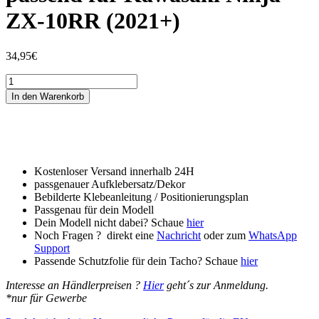
ZX-10RR (2021+)
34,95
€
Tankschutzfolie
Tankpad
In den Warenkorb
passend
für
Kawasaki
Ninja
ZX-
10RR
Kostenloser Versand innerhalb 24H
(2021+)
passgenauer Aufklebersatz/Dekor
Menge
Bebilderte Klebeanleitung / Positionierungsplan
Passgenau für dein Modell
Dein Modell nicht dabei? Schaue
hier
Noch Fragen ? direkt eine
Nachricht
oder zum
WhatsApp
Support
Passende Schutzfolie für dein Tacho? Schaue
hier
Interesse an Händlerpreisen ?
Hier
geht´s zur Anmeldung.
*nur für Gewerbe