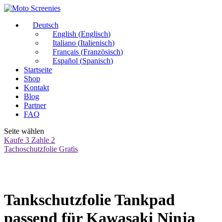
Deutsch
English
(
Englisch
)
Italiano
(
Italienisch
)
Français
(
Französisch
)
Español
(
Spanisch
)
Startseite
Shop
Kontakt
Blog
Partner
FAQ
Seite wählen
Kaufe 3 Zahle 2
Tachoschutzfolie Gratis
Tankschutzfolie Tankpad
passend für Kawasaki Ninja