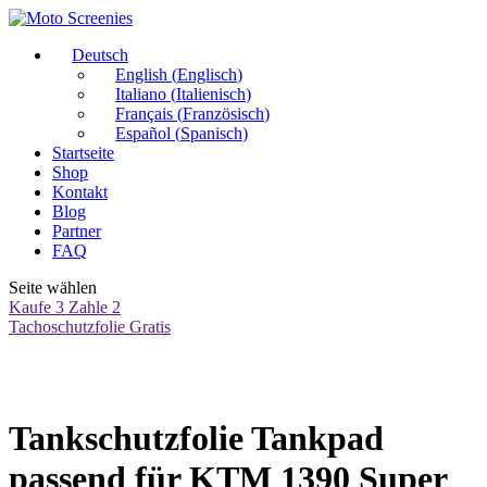
Deutsch
English
(
Englisch
)
Italiano
(
Italienisch
)
Français
(
Französisch
)
Español
(
Spanisch
)
Startseite
Shop
Kontakt
Blog
Partner
FAQ
Seite wählen
Kaufe 3 Zahle 2
Tachoschutzfolie Gratis
Tankschutzfolie Tankpad
passend für KTM 1390 Super