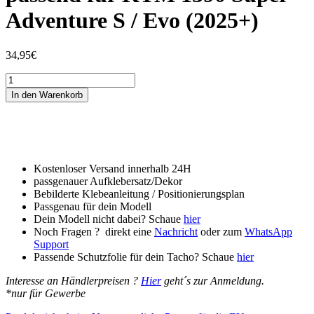
Adventure S / Evo (2025+)
34,95
€
Tankschutzfolie
Tankpad
In den Warenkorb
passend
für
KTM
1390
Super
Adventure
Kostenloser Versand innerhalb 24H
S
passgenauer Aufklebersatz/Dekor
/
Bebilderte Klebeanleitung / Positionierungsplan
Evo
Passgenau für dein Modell
(2025+)
Dein Modell nicht dabei? Schaue
hier
Menge
Noch Fragen ? direkt eine
Nachricht
oder zum
WhatsApp
Support
Passende Schutzfolie für dein Tacho? Schaue
hier
Interesse an Händlerpreisen ?
Hier
geht´s zur Anmeldung.
*nur für Gewerbe