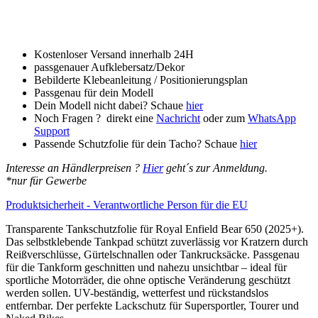
für
Royal
Enfield
Bear
650
Kostenloser Versand innerhalb 24H
(2025+)
passgenauer Aufklebersatz/Dekor
Menge
Bebilderte Klebeanleitung / Positionierungsplan
Passgenau für dein Modell
Dein Modell nicht dabei? Schaue
hier
Noch Fragen ? direkt eine
Nachricht
oder zum
WhatsApp
Support
Passende Schutzfolie für dein Tacho? Schaue
hier
Interesse an Händlerpreisen ?
Hier
geht´s zur Anmeldung.
*nur für Gewerbe
Produktsicherheit - Verantwortliche Person für die EU
Transparente Tankschutzfolie für Royal Enfield Bear 650 (2025+).
Das selbstklebende Tankpad schützt zuverlässig vor Kratzern durch
Reißverschlüsse, Gürtelschnallen oder Tankrucksäcke. Passgenau
für die Tankform geschnitten und nahezu unsichtbar – ideal für
sportliche Motorräder, die ohne optische Veränderung geschützt
werden sollen. UV-beständig, wetterfest und rückstandslos
entfernbar. Der perfekte Lackschutz für Supersportler, Tourer und