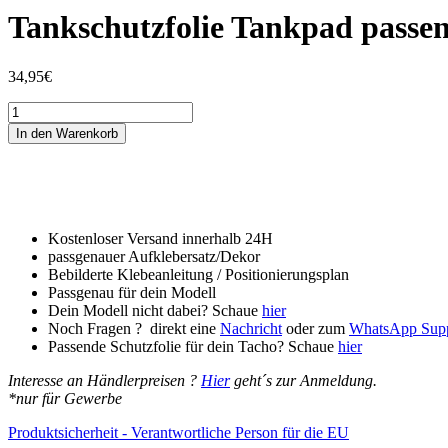
Tankschutzfolie Tankpad passen
34,95
€
Tankschutzfolie
Tankpad
In den Warenkorb
passend
für
Suzuki
V-
Strom
1000
Kostenloser Versand innerhalb 24H
/
passgenauer Aufklebersatz/Dekor
1000XT
Bebilderte Klebeanleitung / Positionierungsplan
(2017-
Passgenau für dein Modell
2019)
Dein Modell nicht dabei? Schaue
hier
Menge
Noch Fragen ? direkt eine
Nachricht
oder zum
WhatsApp Sup
Passende Schutzfolie für dein Tacho? Schaue
hier
Interesse an Händlerpreisen ?
Hier
geht´s zur Anmeldung.
*nur für Gewerbe
Produktsicherheit - Verantwortliche Person für die EU