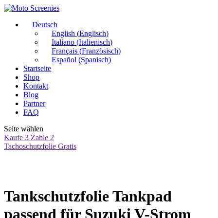
Deutsch
English
(
Englisch
)
Italiano
(
Italienisch
)
Français
(
Französisch
)
Español
(
Spanisch
)
Startseite
Shop
Kontakt
Blog
Partner
FAQ
Seite wählen
Kaufe 3 Zahle 2
Tachoschutzfolie Gratis
Tankschutzfolie Tankpad
passend für Suzuki V-Strom