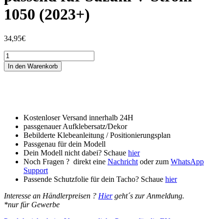
1050 (2023+)
34,95
€
Tankschutzfolie
Tankpad
In den Warenkorb
passend
für
Suzuki
V-
Strom
1050
Kostenloser Versand innerhalb 24H
(2023+)
passgenauer Aufklebersatz/Dekor
Menge
Bebilderte Klebeanleitung / Positionierungsplan
Passgenau für dein Modell
Dein Modell nicht dabei? Schaue
hier
Noch Fragen ? direkt eine
Nachricht
oder zum
WhatsApp
Support
Passende Schutzfolie für dein Tacho? Schaue
hier
Interesse an Händlerpreisen ?
Hier
geht´s zur Anmeldung.
*nur für Gewerbe