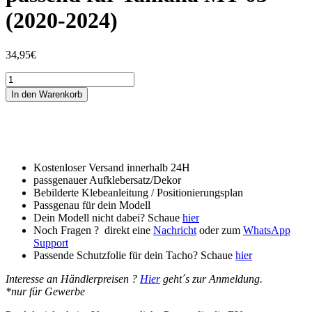
(2020-2024)
34,95
€
Tankschutzfolie
Tankpad
In den Warenkorb
passend
für
Yamaha
MT-
03
(2020-
Kostenloser Versand innerhalb 24H
2024)
passgenauer Aufklebersatz/Dekor
Menge
Bebilderte Klebeanleitung / Positionierungsplan
Passgenau für dein Modell
Dein Modell nicht dabei? Schaue
hier
Noch Fragen ? direkt eine
Nachricht
oder zum
WhatsApp
Support
Passende Schutzfolie für dein Tacho? Schaue
hier
Interesse an Händlerpreisen ?
Hier
geht´s zur Anmeldung.
*nur für Gewerbe