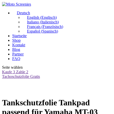
Deutsch
English
(
Englisch
)
Italiano
(
Italienisch
)
Français
(
Französisch
)
Español
(
Spanisch
)
Startseite
Shop
Kontakt
Blog
Partner
FAQ
Seite wählen
Kaufe 3 Zahle 2
Tachoschutzfolie Gratis
Tankschutzfolie Tankpad
passend für Yamaha MT-03