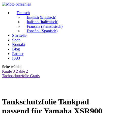
Deutsch
English
(
Englisch
)
Italiano
(
Italienisch
)
Français
(
Französisch
)
Español
(
Spanisch
)
Startseite
Shop
Kontakt
Blog
Partner
FAQ
Seite wählen
Kaufe 3 Zahle 2
Tachoschutzfolie Gratis
Tankschutzfolie Tankpad
passend für Yamaha XSR900