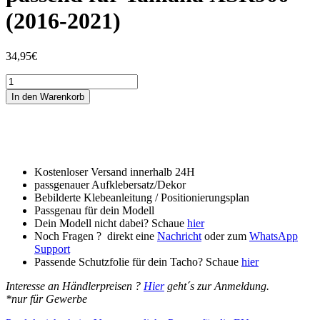
(2016-2021)
34,95
€
Tankschutzfolie
Tankpad
In den Warenkorb
passend
für
Yamaha
XSR900
(2016-
2021)
Kostenloser Versand innerhalb 24H
Menge
passgenauer Aufklebersatz/Dekor
Bebilderte Klebeanleitung / Positionierungsplan
Passgenau für dein Modell
Dein Modell nicht dabei? Schaue
hier
Noch Fragen ? direkt eine
Nachricht
oder zum
WhatsApp
Support
Passende Schutzfolie für dein Tacho? Schaue
hier
Interesse an Händlerpreisen ?
Hier
geht´s zur Anmeldung.
*nur für Gewerbe