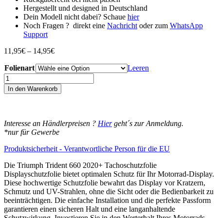
Hergestellt und designed in Deutschland
Dein Modell nicht dabei? Schaue
hier
Noch Fragen ? direkt eine
Nachricht
oder zum
WhatsApp
Support
Preisspanne:
11,95
€
–
14,95
€
11,95€
Folienart
bis
Leeren
14,95€
Triumph
Trident
In den Warenkorb
660
2020+
Displayschutz-
Folie
Interesse an Händlerpreisen ?
Hier
geht´s zur Anmeldung.
Moto
*nur für Gewerbe
Screenies
Tachoschutzfolie
Produktsicherheit - Verantwortliche Person für die EU
Schutzglas-
Folie
Die Triumph Trident 660 2020+ Tachoschutzfolie
Displayfolie
Displayschutzfolie bietet optimalen Schutz für Ihr Motorrad-Display.
Made
Diese hochwertige Schutzfolie bewahrt das Display vor Kratzern,
in
Schmutz und UV-Strahlen, ohne die Sicht oder die Bedienbarkeit zu
Germany
beeinträchtigen. Die einfache Installation und die perfekte Passform
Menge
garantieren einen sicheren Halt und eine langanhaltende
Schutzwirkung. Investieren Sie in den Werterhalt Ihres Motorrads