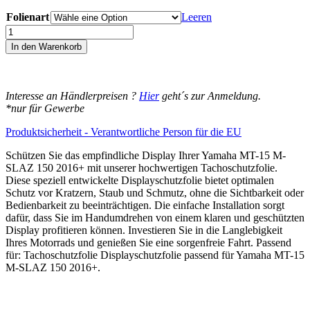
11,95€
Folienart
bis
Leeren
14,95€
Yamaha
MT-
In den Warenkorb
15
M-
SLAZ
150
Interesse an Händlerpreisen ?
Hier
geht´s zur Anmeldung.
2016+
*nur für Gewerbe
Displayschutz-
Folie
Produktsicherheit - Verantwortliche Person für die EU
Moto
Screenies
Schützen Sie das empfindliche Display Ihrer Yamaha MT-15 M-
Tachoschutzfolie
SLAZ 150 2016+ mit unserer hochwertigen Tachoschutzfolie.
Schutzglas-
Diese speziell entwickelte Displayschutzfolie bietet optimalen
Folie
Schutz vor Kratzern, Staub und Schmutz, ohne die Sichtbarkeit oder
Displayfolie
Bedienbarkeit zu beeinträchtigen. Die einfache Installation sorgt
Made
dafür, dass Sie im Handumdrehen von einem klaren und geschützten
in
Display profitieren können. Investieren Sie in die Langlebigkeit
Germany
Ihres Motorrads und genießen Sie eine sorgenfreie Fahrt. Passend
Menge
für: Tachoschutzfolie Displayschutzfolie passend für Yamaha MT-15
M-SLAZ 150 2016+.