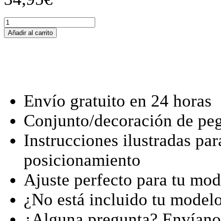
Tankschutzfolie
Tankpad
Añadir al carrito
passend
für
Royal
Enfield
Scram
440
(2025+)
Envío gratuito en 24 horas
cantidad
Conjunto/decoración de peg
Instrucciones ilustradas par
posicionamiento
Ajuste perfecto para tu mod
¿No está incluido tu model
¿Alguna pregunta? Envían