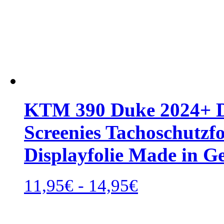
KTM 390 Duke 2024+ Di
Screenies Tachoschutzfo
Displayfolie Made in 
Rango
11,95
€
-
14,95
€
de
precios:
desde
11,95€