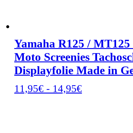
Yamaha R125 / MT125 2
Moto Screenies Tachosch
Displayfolie Made in 
Rango
11,95
€
-
14,95
€
de
precios:
desde
11,95€
hasta
14,95€