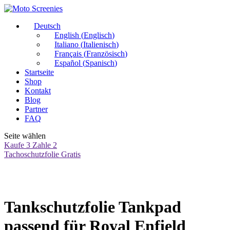
Deutsch
English
(
Englisch
)
Italiano
(
Italienisch
)
Français
(
Französisch
)
Español
(
Spanisch
)
Startseite
Shop
Kontakt
Blog
Partner
FAQ
Seite wählen
Kaufe 3 Zahle 2
Tachoschutzfolie Gratis
Tankschutzfolie Tankpad
passend für Royal Enfield