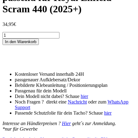
Scram 440 (2025+)
34,95
€
Tankschutzfolie
Tankpad
In den Warenkorb
passend
für
Royal
Enfield
Scram
440
Kostenloser Versand innerhalb 24H
(2025+)
passgenauer Aufklebersatz/Dekor
Menge
Bebilderte Klebeanleitung / Positionierungsplan
Passgenau für dein Modell
Dein Modell nicht dabei? Schaue
hier
Noch Fragen ? direkt eine
Nachricht
oder zum
WhatsApp
Support
Passende Schutzfolie für dein Tacho? Schaue
hier
Interesse an Händlerpreisen ?
Hier
geht´s zur Anmeldung.
*nur für Gewerbe